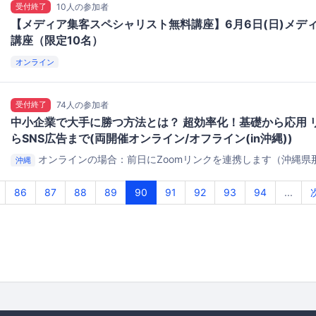
受付終了
10人の参加者
【メディア集客スペシャリスト無料講座】6月6日(日)メデ
講座（限定10名）
オンライン
受付終了
74人の参加者
中小企業で大手に勝つ方法とは？ 超効率化！基礎から応用 
らSNS広告まで(両開催オンライン/オフライン(in沖縄))
オンラインの場合：前日にZoomリンクを連携します（沖縄県
沖縄
86
87
88
89
90
91
92
93
94
...