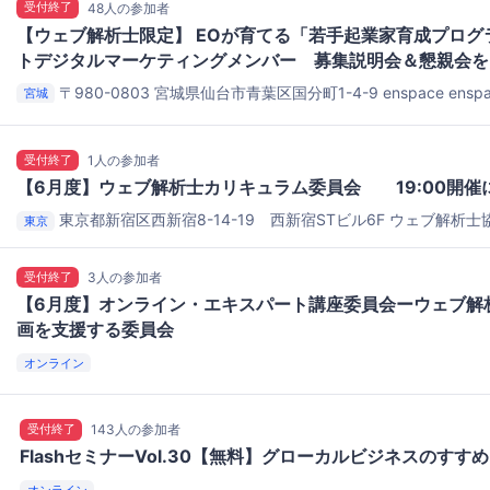
受付終了
48人の参加者
【ウェブ解析士限定】 EOが育てる「若手起業家育成プログラ
トデジタルマーケティングメンバー 募集説明会＆懇親会を
〒980-0803 宮城県仙台市青葉区国分町1-4-9 enspace
ensp
宮城
受付終了
1人の参加者
【6月度】ウェブ解析士カリキュラム委員会 19:00開催
東京都新宿区西新宿8-14-19 西新宿STビル6F
ウェブ解析士協
東京
受付終了
3人の参加者
【6月度】オンライン・エキスパート講座委員会ーウェブ解
画を支援する委員会
オンライン
受付終了
143人の参加者
FlashセミナーVol.30【無料】グローカルビジネスのすすめ