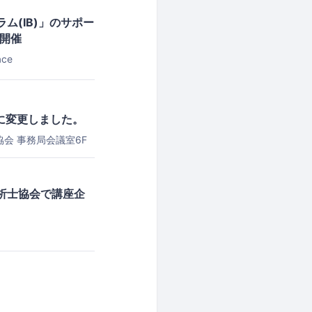
ム(IB)」のサポー
開催
ace
に変更しました。
会 事務局会議室6F
析士協会で講座企