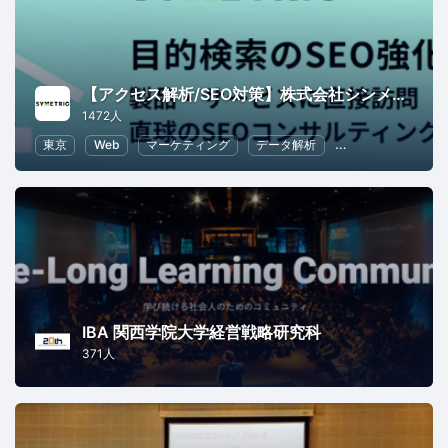
【アクセス解析/SEO対策】株式会社シンメトリック
1472人
東京
Web
マーケティング
データ解析
SEO（検索エンジ
IBA 関西学院大学経営戦略研究科
371人