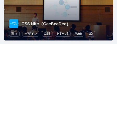
CSS Nite（CeeBeeDee）
東京
デザイン
CSS
HTML5
Web
UX
サイエンスを楽しもう
855人
ロボット
人工知能
教育
自然・環境
ChatGPT