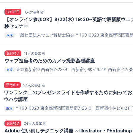
受付終了
3人の参加者
【オンライン参加OK】8/22(木) 19:30~英語で最新版ウ
験セミナー
一般社団法人ウェブ解析士協会 〒160-0023 東京都新宿区西新宿8
東京
ビル6階
一般社団法人ウェブ解析士協会
受付終了
11人の参加者
ウェブ担当者のためのカメラ撮影基礎講座
東京都新宿区西新宿7-23-9 西新宿小林ビル2Ｆ
西新宿ドム
東京
受付終了
27人の参加者
ワンランク上のプレゼンスライドを作成するために知ってお
ウハウ講座
〒160-0023 東京都新宿区西新宿7-23-9 西新宿小林ビル2Ｆ
東京
受付終了
24人の参加者
Adobe 使い倒しテクニック講座 ～Illustrator・Photosh