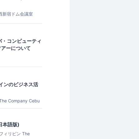
西新宿ドム会議室
リババ・コンピューティ
視察ツアーについて
ザインのビジネス活
The Company Cebu
(日本語版)
ebu, フィリピン
The