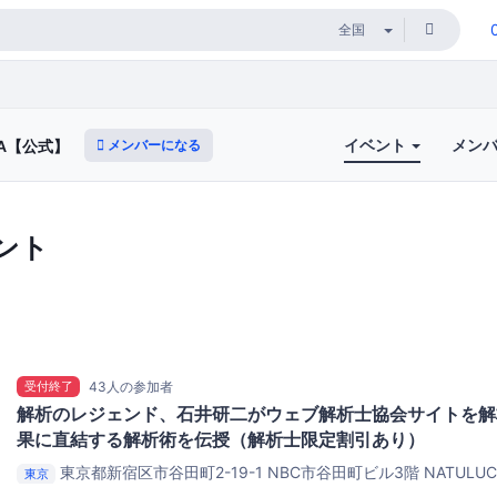
イベント
メン
メンバーになる
A【公式】
ント
受付終了
43人の参加者
解析のレジェンド、石井研二がウェブ解析士協会サイトを解析
果に直結する解析術を伝授（解析士限定割引あり）
東京都新宿区市谷田町2-19-1 NBC市谷田町ビル3階
NATUL
東京
大会議室