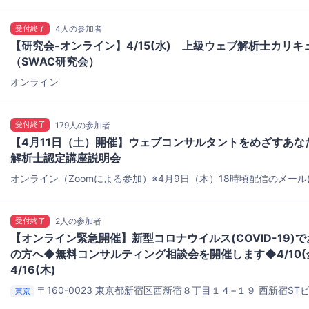
受付終了
4人の参加者
【研究会-オンライン】4/15(水) 上級ウェブ解析士カリ
（SWAC研究会）
オンライン
受付終了
179人の参加者
【4月11日（土）開催】ウェブコンサルタントをめざすあな
解析士認定講座説明会
オンライン（Zoomによる参加）※4月9日（木）18時頃配信のメー
受付終了
2人の参加者
【オンライン緊急開催】新型コロナウイルス(COVID-19)
の方へ◆無料コンサルティング相談会を開催します◆4/10(金)
4/16(木)
〒160-0023 東京都新宿区西新宿８丁目１４−１９ 西新宿ST
東京
催)
オンラインツール（zoom）を予定