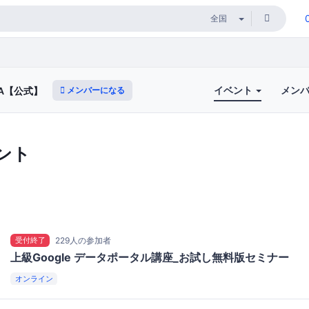
イベント
メン
メンバーになる
A【公式】
ント
受付終了
229人の参加者
上級Google データポータル講座_お試し無料版セミナー
オンライン