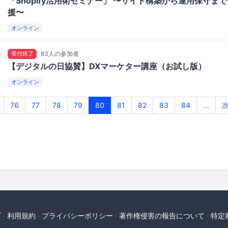
「Shopify活用術セミナー」 〜サイト構築から運用保守ま
援〜
オンライン
受付終了
83人の参加者
【デジタルの日協賛】DXマーケター講座（お試し版）
オンライン
76
77
78
79
80
81
82
83
84
...
プ
利用規約
プライバシーポリシー
著作権侵害の報告について
特定