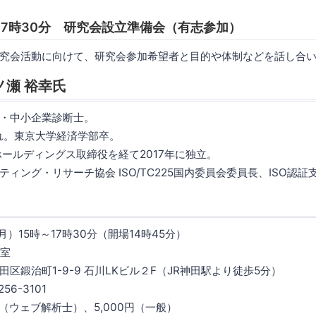
17時30分 研究会設立準備会（有志参加）
究会活動に向けて、研究会参加希望者と目的や体制などを話し合い
ノ瀬 裕幸氏
・中小企業診断士。
まれ。東京大学経済学部卒。
ホールディングス取締役を経て2017年に独立。
ィング・リサーチ協会 ISO/TC225国内委員会委員長、ISO認
月）15時～17時30分（開場14時45分）
修室
町1-9-9 石川LKビル２F（JR神田駅より徒歩5分）
6-3101
円（ウェブ解析士）、5,000円（一般）