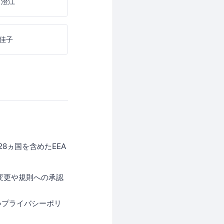
 澄江
佳子
。
8ヵ国を含めたEEA
変更や規則への承認
いプライバシーポリ