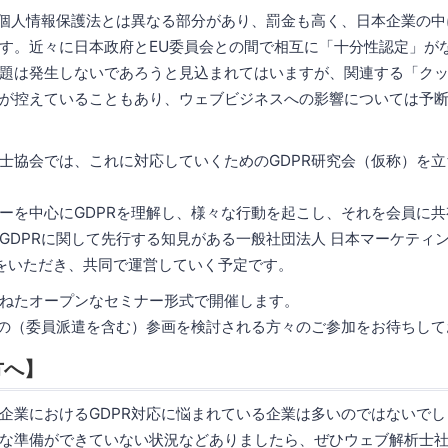
の個人情報保護法とは異なる部分があり、罰金も高く、日本企業の
す。近々に日本政府とEU委員会との間で相互に「十分性認定」が
題は発生しないであろうと見込まれてはいますが、関連する「クッ
が控えていることもあり、ウェブビジネスへの影響については予
士協会では、これに対応していくためのGDPR研究会（仮称）を
ーを中心にGDPRを理解し、様々な行動を起こし、それを会員に
GDPRに関して先行する知見がある一般社団法人 日本マーケティ
協力をいただき、共同で運営していく予定です。
ねたオープンなセミナー形式で開催します。
への（委員派遣を含む）参画を検討される方々のご参加をお待ちして
方へ】
企業におけるGDPR対応に悩まれている企業は多いのではないでし
な準備ができていない状況などありましたら、ぜひウェブ解析士