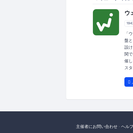
ウ
19
「ウ
盤と
設け
関で
催し
スタ
主催者にお問い合わせ
ヘル