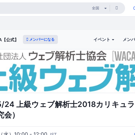
イベント
メン
メンバーになる
A【公式】
/24 上級ウェブ解析士2018カリキュ
究会）
（水）10:00 - 12:00
JST