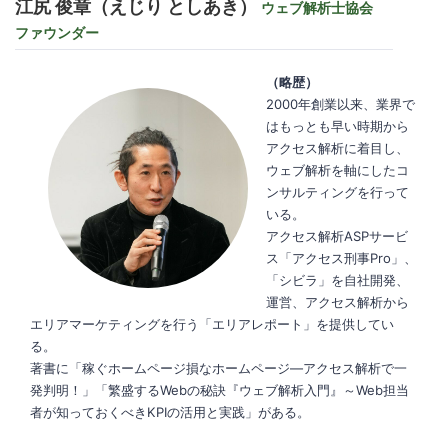
江尻 俊章（えじり としあき）
ウェブ解析士協会
ファウンダー
（略歴）
2000年創業以来、業界で
はもっとも早い時期から
アクセス解析に着目し、
ウェブ解析を軸にしたコ
ンサルティングを行って
いる。
アクセス解析ASPサービ
ス「アクセス刑事Pro」、
「シビラ」を自社開発、
運営、アクセス解析から
エリアマーケティングを行う「エリアレポート」を提供してい
る。
著書に「稼ぐホームページ損なホームページ―アクセス解析で一
発判明！」「繁盛するWebの秘訣『ウェブ解析入門』～Web担当
者が知っておくべきKPIの活用と実践」がある。