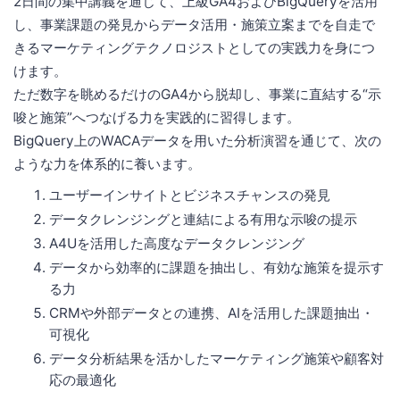
2日間の集中講義を通じて、上級GA4およびBigQueryを活用
し、事業課題の発見からデータ活用・施策立案までを自走で
きるマーケティングテクノロジストとしての実践力を身につ
けます。
ただ数字を眺めるだけのGA4から脱却し、事業に直結する“示
唆と施策”へつなげる力を実践的に習得します。
BigQuery上のWACAデータを用いた分析演習を通じて、次の
ような力を体系的に養います。
ユーザーインサイトとビジネスチャンスの発見
データクレンジングと連結による有用な示唆の提示
A4Uを活用した高度なデータクレンジング
データから効率的に課題を抽出し、有効な施策を提示す
る力
CRMや外部データとの連携、AIを活用した課題抽出・
可視化
データ分析結果を活かしたマーケティング施策や顧客対
応の最適化