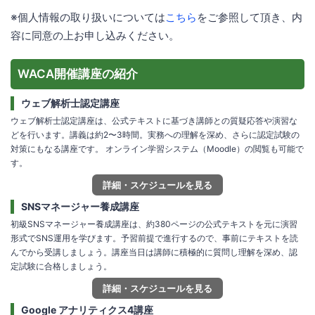
※個人情報の取り扱いについては
こちら
をご参照して頂き、内
容に同意の上お申し込みください。
WACA開催講座の紹介
ウェブ解析士認定講座
ウェブ解析士認定講座は、公式テキストに基づき講師との質疑応答や演習な
どを行います。講義は約2〜3時間。実務への理解を深め、さらに認定試験の
対策にもなる講座です。 オンライン学習システム（Moodle）の閲覧も可能で
す。
詳細・スケジュールを見る
SNSマネージャー養成講座
初級SNSマネージャー養成講座は、約380ページの公式テキストを元に演習
形式でSNS運用を学びます。予習前提で進行するので、事前にテキストを読
んでから受講しましょう。講座当日は講師に積極的に質問し理解を深め、認
定試験に合格しましょう。
詳細・スケジュールを見る
Google アナリティクス4講座