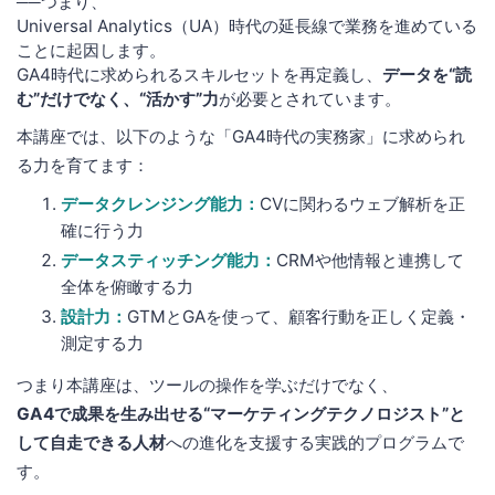
──つまり、
Universal Analytics（UA）時代の延長線で業務を進めている
ことに起因します。
GA4時代に求められるスキルセットを再定義し、
データを“読
む”だけでなく、“活かす”力
が必要とされています。
本講座では、以下のような「GA4時代の実務家」に求められ
る力を育てます：
データクレンジング能力：
CVに関わるウェブ解析を正
確に行う力
データスティッチング能力：
CRMや他情報と連携して
全体を俯瞰する力
設計力：
GTMとGAを使って、顧客行動を正しく定義・
測定する力
つまり本講座は、ツールの操作を学ぶだけでなく、
GA4で成果を生み出せる“マーケティングテクノロジスト”と
して自走できる人材
への進化を支援する実践的プログラムで
す。