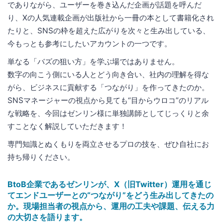
でありながら、ユーザーを巻き込んだ企画が話題を呼んだ
り、Xの人気連載企画が出版社から一冊の本として書籍化され
たりと、SNSの枠を超えた広がりを次々と生み出している、
今もっとも参考にしたいアカウントの一つです。
単なる「バズの狙い方」を学ぶ場ではありません。
数字の向こう側にいる人とどう向き合い、社内の理解を得な
がら、ビジネスに貢献する「つながり」を作ってきたのか。
SNSマネージャーの視点から見ても“目からウロコ”のリアル
な戦略を、今回はゼンリン様に単独講師としてじっくりと余
すことなく解説していただきます！
専門知識とぬくもりを両立させるプロの技を、ぜひ自社にお
持ち帰りください。
BtoB企業であるゼンリンが、X（旧Twitter）運用を通じ
てエンドユーザーとの“つながり”をどう生み出してきたの
か。現場担当者の視点から、運用の工夫や課題、伝える力
の大切さを語ります。