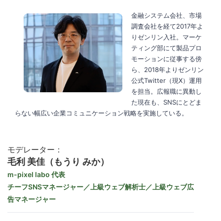
金融システム会社、市場
調査会社を経て2017年よ
りゼンリン入社。マーケ
ティング部にて製品プロ
モーションに従事する傍
ら、2018年よりゼンリン
公式Twitter（現X）運用
を担当。広報職に異動し
た現在も、SNSにとどま
らない幅広い企業コミュニケーション戦略を実施している。
モデレーター：
毛利 美佳（もうり みか）
m-pixel labo 代表
チーフSNSマネージャー／上級ウェブ解析士／上級ウェブ広
告マネージャー