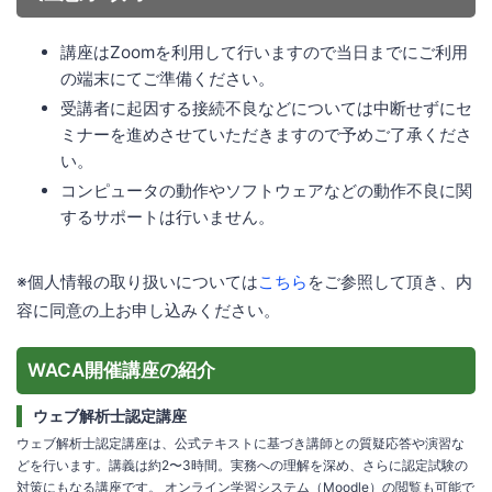
講座はZoomを利用して行いますので当日までにご利用
の端末にてご準備ください。
受講者に起因する接続不良などについては中断せずにセ
ミナーを進めさせていただきますので予めご了承くださ
い。
コンピュータの動作やソフトウェアなどの動作不良に関
するサポートは行いません。
※個人情報の取り扱いについては
こちら
をご参照して頂き、内
容に同意の上お申し込みください。
WACA開催講座の紹介
ウェブ解析士認定講座
ウェブ解析士認定講座は、公式テキストに基づき講師との質疑応答や演習な
どを行います。講義は約2〜3時間。実務への理解を深め、さらに認定試験の
対策にもなる講座です。 オンライン学習システム（Moodle）の閲覧も可能で