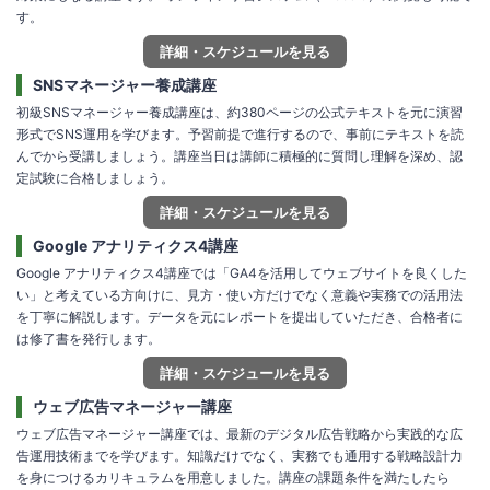
す。
詳細・スケジュールを見る
SNSマネージャー養成講座
初級SNSマネージャー養成講座は、約380ページの公式テキストを元に演習
形式でSNS運用を学びます。予習前提で進行するので、事前にテキストを読
んでから受講しましょう。講座当日は講師に積極的に質問し理解を深め、認
定試験に合格しましょう。
詳細・スケジュールを見る
Google アナリティクス4講座
Google アナリティクス4講座では「GA4を活用してウェブサイトを良くした
い」と考えている方向けに、見方・使い方だけでなく意義や実務での活用法
を丁寧に解説します。データを元にレポートを提出していただき、合格者に
は修了書を発行します。
詳細・スケジュールを見る
ウェブ広告マネージャー講座
ウェブ広告マネージャー講座では、最新のデジタル広告戦略から実践的な広
告運用技術までを学びます。知識だけでなく、実務でも通用する戦略設計力
を身につけるカリキュラムを用意しました。講座の課題条件を満たしたら