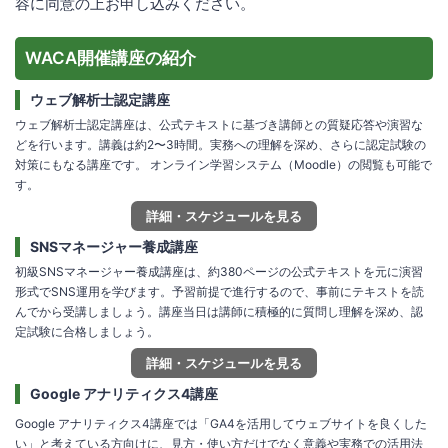
容に同意の上お申し込みください。
WACA開催講座の紹介
ウェブ解析士認定講座
ウェブ解析士認定講座は、公式テキストに基づき講師との質疑応答や演習な
どを行います。講義は約2〜3時間。実務への理解を深め、さらに認定試験の
対策にもなる講座です。 オンライン学習システム（Moodle）の閲覧も可能で
す。
詳細・スケジュールを見る
SNSマネージャー養成講座
初級SNSマネージャー養成講座は、約380ページの公式テキストを元に演習
形式でSNS運用を学びます。予習前提で進行するので、事前にテキストを読
んでから受講しましょう。講座当日は講師に積極的に質問し理解を深め、認
定試験に合格しましょう。
詳細・スケジュールを見る
Google アナリティクス4講座
Google アナリティクス4講座では「GA4を活用してウェブサイトを良くした
い」と考えている方向けに、見方・使い方だけでなく意義や実務での活用法