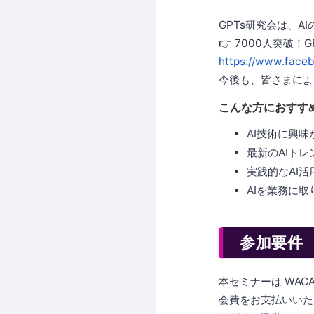
GPTs研究会は、
👉 7000人突破
https://www.face
今後も、皆さまによ
こんな方におすす
AI技術に興
最新のAIト
実践的なAI
AIを業務に
参加要件
本セミナーは WA
会費をお支払いいた