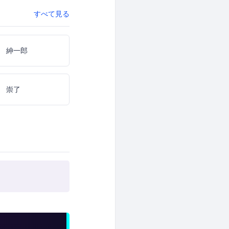
すべて見る
 紳一郎
 崇了