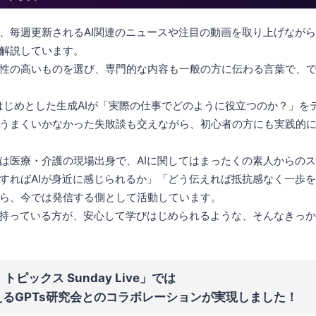
、毎週更新されるAI関連のニュースや注目の動画を取り上げながら
解説しています。
性の高いものを選び、専門的な内容も一般の方に伝わる言葉で、
Tをはじめとした生成AIが「実際の仕事でどのように役立つのか？」
うまくいかなかった失敗談も交えながら、初心者の方にも実践的
は医療・介護の現場出身で、AIに関してはまったくの素人からの
すればAIが身近に感じられるか」「どう伝えれば抵抗感なく一歩
ら、今では発信する側として活動しています。
を持っている方が、安心して学びはじめられるような、そんなきっ
トピックス Sunday Live」では
超えるGPTs研究会とのコラボレーションが実現しました！