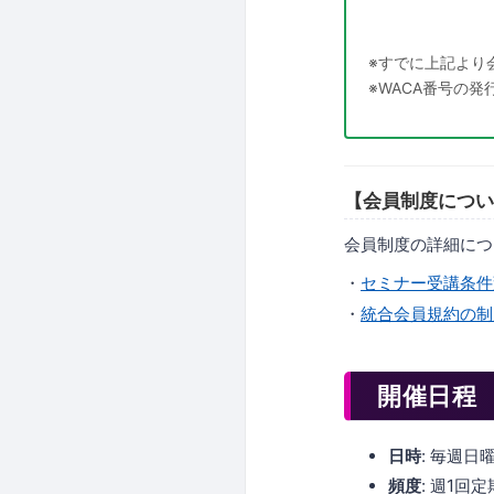
※すでに上記より
※WACA番号の
【会員制度につい
会員制度の詳細につ
・
セミナー受講条件
・
統合会員規約の制
開催日程
日時
: 毎週日曜
頻度
: 週1回