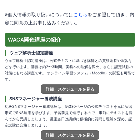
※個人情報の取り扱いについては
こちら
をご参照して頂き、内
容に同意の上お申し込みください。
WACA開催講座の紹介
ウェブ解析士認定講座
ウェブ解析士認定講座は、公式テキストに基づき講師との質疑応答や演習な
どを行います。講義は約2〜3時間。実務への理解を深め、さらに認定試験の
対策にもなる講座です。 オンライン学習システム（Moodle）の閲覧も可能で
す。
詳細・スケジュールを見る
SNSマネージャー養成講座
初級SNSマネージャー養成講座は、約380ページの公式テキストを元に演習
形式でSNS運用を学びます。予習前提で進行するので、事前にテキストを読
んでから受講しましょう。講座当日は講師に積極的に質問し理解を深め、認
定試験に合格しましょう。
詳細・スケジュールを見る