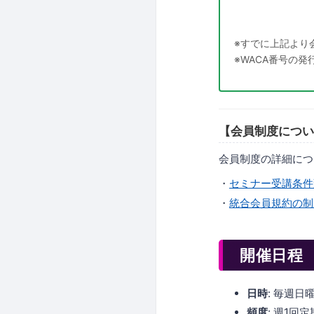
※すでに上記より
※WACA番号の
【会員制度につい
会員制度の詳細につ
・
セミナー受講条件
・
統合会員規約の制
開催日程
日時
: 毎週日曜
頻度
: 週1回