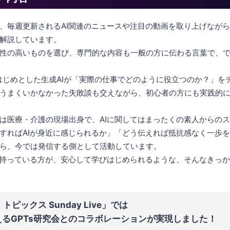
、毎週更新されるAI関連のニュースや注目の動画を取り上げながら
解説しています。
性の高いものを選び、専門的な内容も一般の方に伝わる言葉で、
Tをはじめとした生成AIが「実際の仕事でどのように役立つのか？」
うまくいかなかった失敗談も交えながら、初心者の方にも実践的
は医療・介護の現場出身で、AIに関してはまったくの素人からの
すればAIが身近に感じられるか」「どう伝えれば抵抗感なく一歩
ら、今では発信する側として活動しています。
を持っている方が、安心して学びはじめられるような、そんなきっ
トピックス Sunday Live」では
超えるGPTs研究会とのコラボレーションが実現しました！