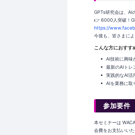
GPTs研究会は、
👉 6000人突破
https://www.face
今後も、皆さまによ
こんな方におすす
AI技術に興
最新のAIト
実践的なAI
AIを業務に
参加要件
本セミナーは WA
会費をお支払いいた