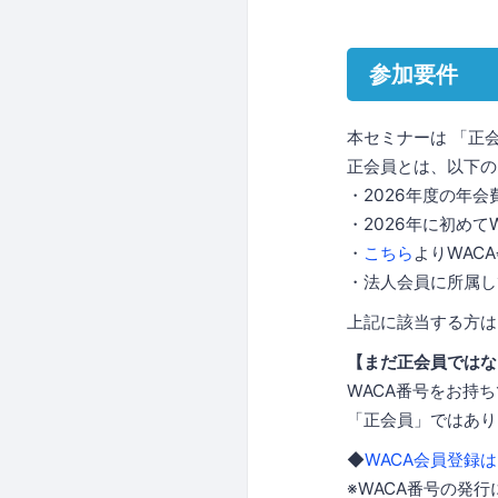
参加要件
本セミナーは 「正
正会員とは、以下の
・2026年度の年
・2026年に初めて
・
こちら
よりWAC
・法人会員に所属し
上記に該当する方は
【まだ正会員ではな
WACA番号をお持
「正会員」ではあり
◆
WACA会員登録
※WACA番号の発