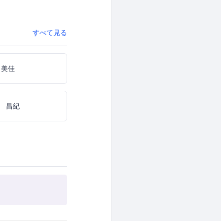
すべて見る
 美佳
 昌紀