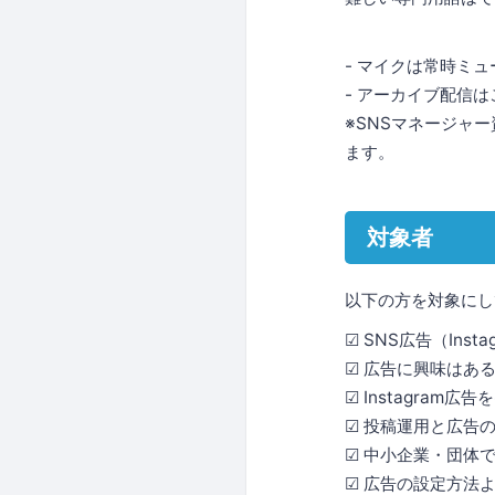
- マイクは常時ミ
- アーカイブ配信
※SNSマネージャー
ます。
対象者
以下の方を対象にし
☑︎ SNS広告（In
☑︎ 広告に興味は
☑︎ Instagr
☑︎ 投稿運用と広
☑︎ 中小企業・団体
☑︎ 広告の設定方