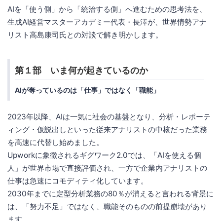
AIを「使う側」から「統治する側」へ進むための思考法を、
生成AI経営マスターアカデミー代表・長澤が、世界情勢アナ
リスト高島康司氏との対談で解き明かします。
第１部 いま何が起きているのか
AIが奪っているのは「仕事」ではなく「職能」
2023年以降、AIは一気に社会の基盤となり、分析・レポーテ
ィング・仮説出しといった従来アナリストの中核だった業務
を高速に代替し始めました。
Upworkに象徴されるギグワーク2.0では、「AIを使える個
人」が世界市場で直接評価され、一方で企業内アナリストの
仕事は急速にコモディティ化しています。
2030年までに定型分析業務の80％が消えると言われる背景に
は、「努力不足」ではなく、職能そのものの前提崩壊があり
ます。