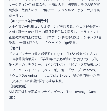
マーケティング 研究協会、早稲田大学、國學院大學での講演実
績多数。数百人のウェブ解析士・ デジタルマーケターの指導実
績を持つ。
【AI×データ分析の専門性】
大手企業のAI活用コンサルティング実績多数。ウェブ解析データ
とAIを融合させた 独自の経営分析手法を開発し、クライアント
企業の業績向上に貢献。 日本ブランド戦略研究所ランキング1位
受賞。 米国 STEP Best of ウェブ Design受賞。
【著作】
『ソロプレナー（個人起業家）になる！生成AI起業バイブル』
（時事通信出版局） 『業界1年生が必ず身に付けたいウェブ制
作・運用のリテラシー』（インプレス） 『ビジネス英語表現パ
ーフェクトバイブル』（ベレ出版） 他、「ウェブ Creators」
「ウェブDesigning」「ウェブsite Expert」等の専門誌への デ
ータ分析・KPI管理に関する寄稿多数。
【開発実績】
AI多言語経営者育成オンラインゲーム「The Leverage Game」
開発