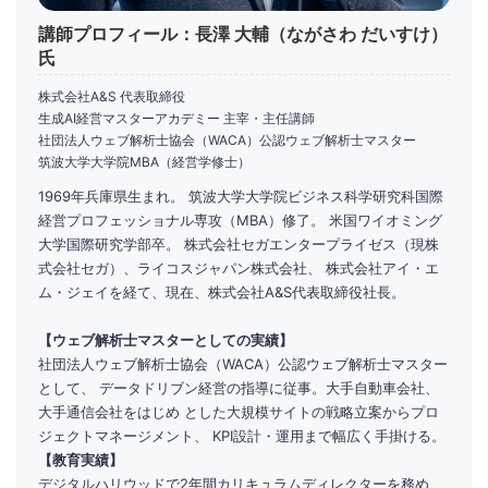
講師プロフィール：長澤 大輔（ながさわ だいすけ）
氏
株式会社A&S 代表取締役
生成AI経営マスターアカデミー 主宰・主任講師
社団法人ウェブ解析士協会（WACA）公認ウェブ解析士マスター
筑波大学大学院MBA（経営学修士）
1969年兵庫県生まれ。 筑波大学大学院ビジネス科学研究科国際
経営プロフェッショナル専攻（MBA）修了。 米国ワイオミング
大学国際研究学部卒。 株式会社セガエンタープライゼス（現株
式会社セガ）、ライコスジャパン株式会社、 株式会社アイ・エ
ム・ジェイを経て、現在、株式会社A&S代表取締役社長。
【ウェブ解析士マスターとしての実績】
社団法人ウェブ解析士協会（WACA）公認ウェブ解析士マスター
として、 データドリブン経営の指導に従事。大手自動車会社、
大手通信会社をはじめ とした大規模サイトの戦略立案からプロ
ジェクトマネージメント、 KPI設計・運用まで幅広く手掛ける。
【教育実績】
デジタルハリウッドで2年間カリキュラムディレクターを務め、