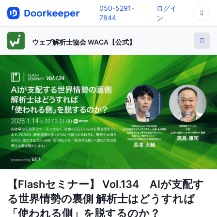
050-5291-
ログイ
7844
ン
ウェブ解析士協会 WACA【公式】
【Flashセミナー】 Vol.134 AIが支配す
る世界情勢の裏側 解析士はどうすれば
「使われる側」を脱するのか？