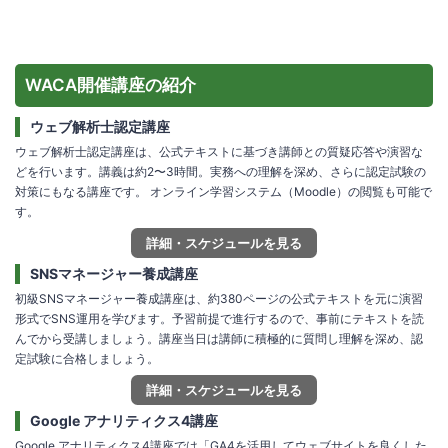
WACA開催講座の紹介
ウェブ解析士認定講座
ウェブ解析士認定講座は、公式テキストに基づき講師との質疑応答や演習な
どを行います。講義は約2〜3時間。実務への理解を深め、さらに認定試験の
対策にもなる講座です。 オンライン学習システム（Moodle）の閲覧も可能で
す。
詳細・スケジュールを見る
SNSマネージャー養成講座
初級SNSマネージャー養成講座は、約380ページの公式テキストを元に演習
形式でSNS運用を学びます。予習前提で進行するので、事前にテキストを読
んでから受講しましょう。講座当日は講師に積極的に質問し理解を深め、認
定試験に合格しましょう。
詳細・スケジュールを見る
Google アナリティクス4講座
Google アナリティクス4講座では「GA4を活用してウェブサイトを良くした