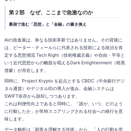
第２部 なぜ、ここまで急激なのか
裏側で進む「思想」と「金融」の書き換え
AIの急進展は、単なる技術革新ではありません。その背後に
は、ピーター・ティールらに代表される技術による統治を肯
定する思想潮流 Tech Right（技術権威主義）や自由・平等と
いう近代思想からの離脱を唱えるDark Enlightenment（暗黒
啓蒙）が存在します。
同時に、Project Krypto を起点とする CBDC（中央銀行デジ
タル通貨）やデジタルIDの導入が進み、金融システムは
SWIFT依存から脱却しつつあります。
これは利便性向上であると同時に、「誰が、いつ、どのよう
に行動したか」が常時スコアリングされる社会への移行を意
味します。
データ解析は「顧客を理解する技術」から、「人の行動を管