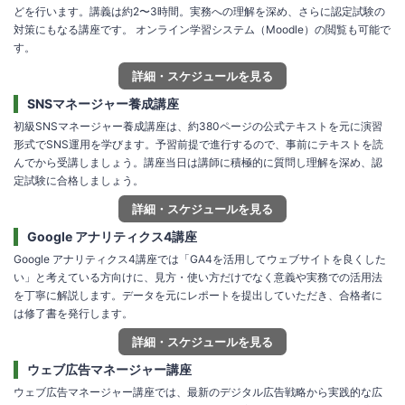
どを行います。講義は約2〜3時間。実務への理解を深め、さらに認定試験の
対策にもなる講座です。 オンライン学習システム（Moodle）の閲覧も可能で
す。
詳細・スケジュールを見る
SNSマネージャー養成講座
初級SNSマネージャー養成講座は、約380ページの公式テキストを元に演習
形式でSNS運用を学びます。予習前提で進行するので、事前にテキストを読
んでから受講しましょう。講座当日は講師に積極的に質問し理解を深め、認
定試験に合格しましょう。
詳細・スケジュールを見る
Google アナリティクス4講座
Google アナリティクス4講座では「GA4を活用してウェブサイトを良くした
い」と考えている方向けに、見方・使い方だけでなく意義や実務での活用法
を丁寧に解説します。データを元にレポートを提出していただき、合格者に
は修了書を発行します。
詳細・スケジュールを見る
ウェブ広告マネージャー講座
ウェブ広告マネージャー講座では、最新のデジタル広告戦略から実践的な広