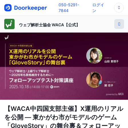
050-5291-
ログイ
7844
ン
ウェブ解析士協会 WACA【公式】
【WACA中四国支部主催】X運用のリアル
を公開 ― 東かがわ市がモデルのゲーム
「GloveStory」の舞台裏＆フォローアッ