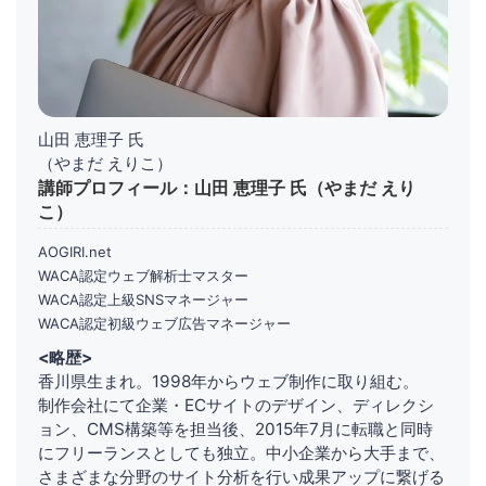
山田 恵理子 氏
（やまだ えりこ）
講師プロフィール：山田 恵理子 氏（やまだ えり
こ）
AOGIRI.net
WACA認定ウェブ解析士マスター
WACA認定上級SNSマネージャー
WACA認定初級ウェブ広告マネージャー
<略歴>
香川県生まれ。1998年からウェブ制作に取り組む。
制作会社にて企業・ECサイトのデザイン、ディレクシ
ョン、CMS構築等を担当後、2015年7月に転職と同時
にフリーランスとしても独立。中小企業から大手まで、
さまざまな分野のサイト分析を行い成果アップに繋げる