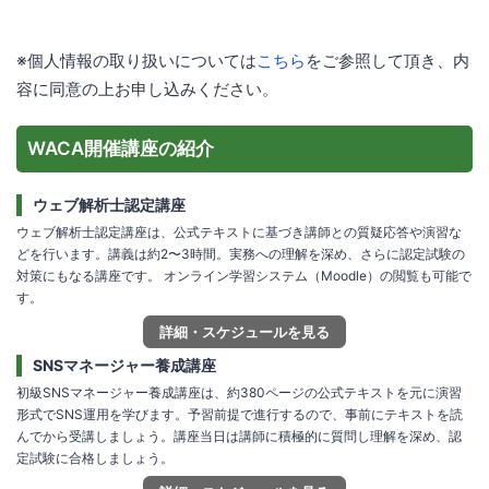
※個人情報の取り扱いについては
こちら
をご参照して頂き、内
容に同意の上お申し込みください。
WACA開催講座の紹介
ウェブ解析士認定講座
ウェブ解析士認定講座は、公式テキストに基づき講師との質疑応答や演習な
どを行います。講義は約2〜3時間。実務への理解を深め、さらに認定試験の
対策にもなる講座です。 オンライン学習システム（Moodle）の閲覧も可能で
す。
詳細・スケジュールを見る
SNSマネージャー養成講座
初級SNSマネージャー養成講座は、約380ページの公式テキストを元に演習
形式でSNS運用を学びます。予習前提で進行するので、事前にテキストを読
んでから受講しましょう。講座当日は講師に積極的に質問し理解を深め、認
定試験に合格しましょう。