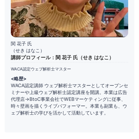
関 花子 氏
（せき はなこ）
講師プロフィール：関 花子 氏（せき はなこ）
WACA認定ウェブ解析士マスター
<略歴>
WACA認定講師 ウェブ解析士マスターとしてオープンセ
ミナーや上級ウェブ解析士認定講座を開講。本業は広告
代理店→BtoC事業会社でWEBマーケティングに従事、
時々壁画を描くライブパフォーマー。本業も副業も、ウ
ェブ解析士の学びを活かして活動しています。