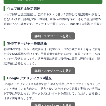
ウェブ解析士認定講座
ウェブ解析士認定講座は、公式テキストに基づき講師との質疑応答や演習な
どを行います。講義は約2〜3時間。実務への理解を深め、さらに認定試験の
対策にもなる講座です。 オンライン学習システム（Moodle）の閲覧も可能で
す。
詳細・スケジュールを見る
SNSマネージャー養成講座
初級SNSマネージャー養成講座は、約380ページの公式テキストを元に演習
形式でSNS運用を学びます。予習前提で進行するので、事前にテキストを読
んでから受講しましょう。講座当日は講師に積極的に質問し理解を深め、認
定試験に合格しましょう。
詳細・スケジュールを見る
Google アナリティクス4講座
Google アナリティクス4講座では「GA4を活用してウェブサイトを良くした
い」と考えている方向けに、見方・使い方だけでなく意義や実務での活用法
を丁寧に解説します。データを元にレポートを提出していただき、合格者に
は修了書を発行します。
詳細・スケジュールを見る