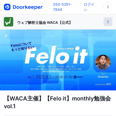
050-5291-
ログイ
7844
ン
ウェブ解析士協会 WACA【公式】
【WACA主催】【Felo it】monthly勉強会
vol.1