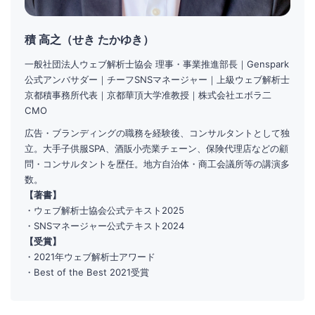
積 高之（せき たかゆき）
一般社団法人ウェブ解析士協会 理事・事業推進部長｜Genspark
公式アンバサダー｜チーフSNSマネージャー｜上級ウェブ解析士
京都積事務所代表｜京都華頂大学准教授｜株式会社エボラ二
CMO
広告・ブランディングの職務を経験後、コンサルタントとして独
立。大手子供服SPA、酒販小売業チェーン、保険代理店などの顧
問・コンサルタントを歴任。地方自治体・商工会議所等の講演多
数。
【著書】
・ウェブ解析士協会公式テキスト2025
・SNSマネージャー公式テキスト2024
【受賞】
・2021年ウェブ解析士アワード
・Best of the Best 2021受賞