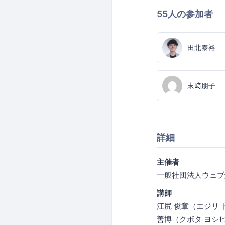
55人の参加者
田北泰裕
末﨑朋子
詳細
主催者
一般社団法人ウェブ
講師
江尻 俊章（エジリ
善博（クボタ ヨシ