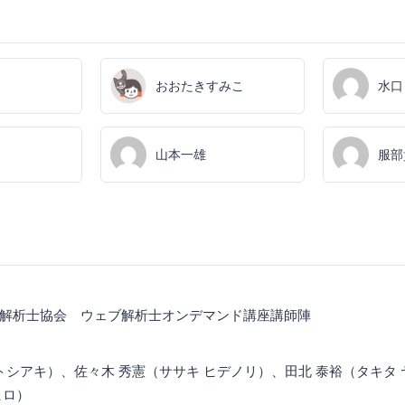
おおたきすみこ
水口
山本一雄
服部
解析士協会 ウェブ解析士オンデマンド講座講師陣
 トシアキ）、佐々木 秀憲（ササキ ヒデノリ）、田北 泰裕（タキタ
ヒロ）