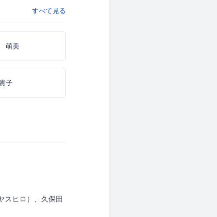
すべて見る
 萌美
貴子
 ヤスヒロ）、久保田