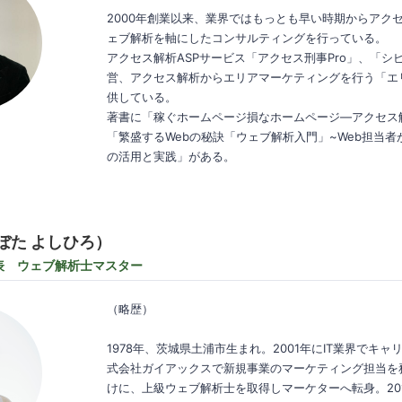
2000年創業以来、業界ではもっとも早い時期からアク
ェブ解析を軸にしたコンサルティングを行っている。
アクセス解析ASPサービス「アクセス刑事Pro」、「シ
営、アクセス解析からエリアマーケティングを行う「エ
供している。
著書に「稼ぐホームページ損なホームページ―アクセス
「繁盛するWebの秘訣「ウェブ解析入門」~Web担当者
の活用と実践」がある。
ぼた よしひろ）
代表 ウェブ解析士マスター
（略歴）
1978年、茨城県土浦市生まれ。2001年にIT業界でキ
式会社ガイアックスで新規事業のマーケティング担当を
けに、上級ウェブ解析士を取得しマーケターへ転身。20