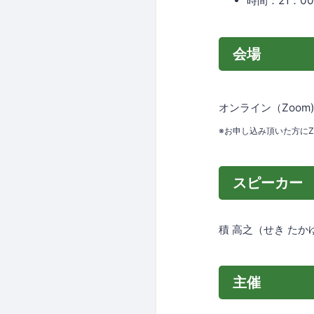
時間：21：00
会場
オンライン（Zoom
※お申し込み頂いた方にZ
スピーカー
積 高之（せき たか
主催