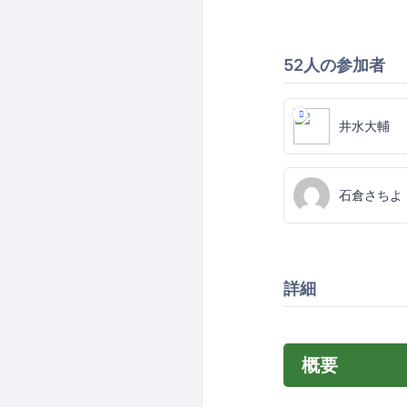
52人の参加者
井水大輔
石倉さちよ
詳細
概要