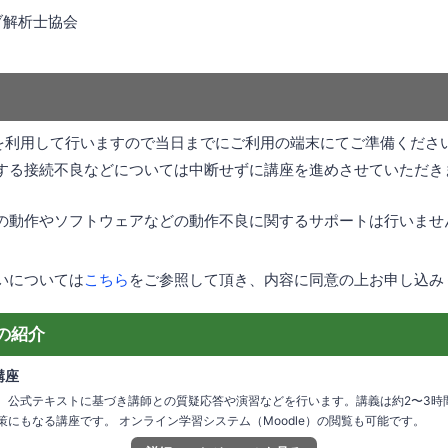
ブ解析士協会
mを利用して行いますので当日までにご利用の端末にてご準備くださ
する接続不良などについては中断せずに講座を進めさせていただき
の動作やソフトウェアなどの動作不良に関するサポートは行いませ
いについては
こちら
をご参照して頂き、内容に同意の上お申し込み
の紹介
講座
、公式テキストに基づき講師との質疑応答や演習などを行います。講義は約2〜3時
にもなる講座です。 オンライン学習システム（Moodle）の閲覧も可能です。