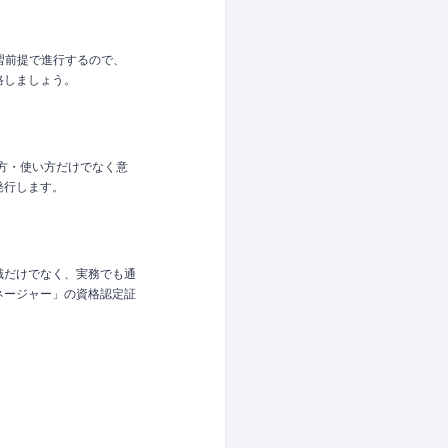
習前提で進行するので、
格しましょう。
見方・使い方だけでなく意
発行します。
識だけでなく、実務でも通
ネージャー」の資格認定証