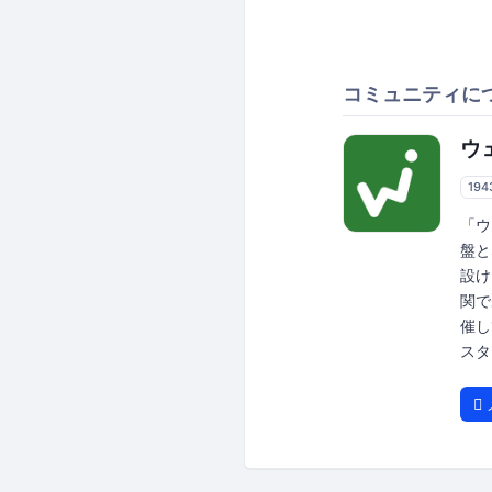
コミュニティに
ウ
194
「ウ
盤と
設け
関で
催し
スタ