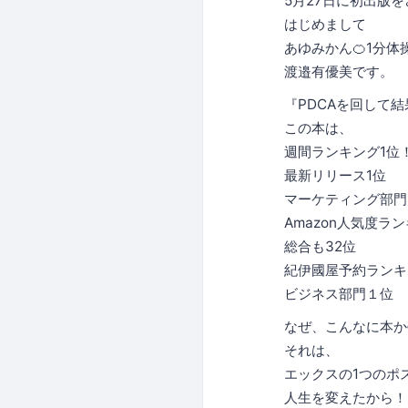
5月27日に初出版
はじめまして
あゆみかん🍊1分体
渡邉有優美です。
『PDCAを回して
この本は、
週間ランキング1位
最新リリース1位
マーケティング部門
Amazon人気度ラ
総合も32位
紀伊國屋予約ランキ
ビジネス部門１位
なぜ、こんなに本か
それは、
エックスの1つのポ
人生を変えたから！