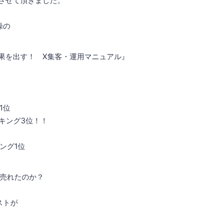
をさせて頂きました。
操の
結果を出す！ X集客・運用マニュアル』
！
1位
ンキング3位！！
ング1位
売れたのか？
ストが