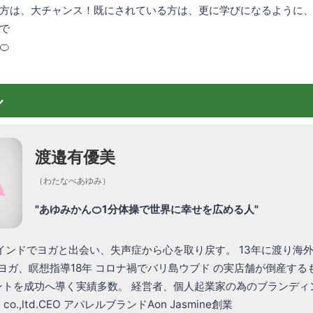
方は、大チャンス！既にされている方は、更に学びになるように
で
🍊
ル
渡邉有優美
（わたなべあゆみ）
"あゆみかん🍊1分体操で世界に幸せを広める人"
インドでヨガと出会い、失声症から心を取り戻す。 13年に渡り海外
 ヨガ、瞑想指導18年 コロナ禍でバリ島ウブド の実店舗が倒産する
ントを成功へ導く実績多数。 経営者、個人起業家の為のブランディ
L co.,ltd.CEO アパレルブランドAon Jasmine創業