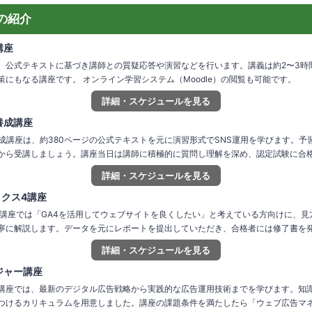
の紹介
講座
、公式テキストに基づき講師との質疑応答や演習などを行います。講義は約2〜3時
にもなる講座です。 オンライン学習システム（Moodle）の閲覧も可能です。
詳細・スケジュールを見る
養成講座
養成講座は、約380ページの公式テキストを元に演習形式でSNS運用を学びます。予
から受講しましょう。講座当日は講師に積極的に質問し理解を深め、認定試験に合
詳細・スケジュールを見る
ティクス4講座
クス4講座では「GA4を活用してウェブサイトを良くしたい」と考えている方向けに、
寧に解説します。データを元にレポートを提出していただき、合格者には修了書を
詳細・スケジュールを見る
ジャー講座
講座では、最新のデジタル広告戦略から実践的な広告運用技術までを学びます。知
つけるカリキュラムを用意しました。講座の課題条件を満たしたら「ウェブ広告マ