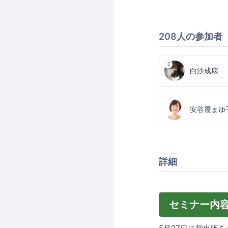
208人の参加者
白沙成康
安谷屋まゆ
詳細
セミナー内