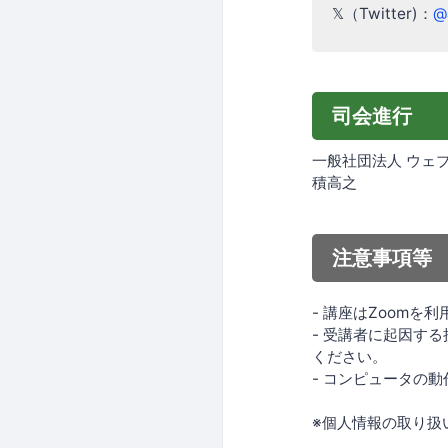
𝕏（Twitter)：
@
司会進行
一般社団法人 ウェ
積高之
注意事項等
- 講座はZoom
- 受講者に起因す
ください。
- コンピュータの
※個人情報の取り扱