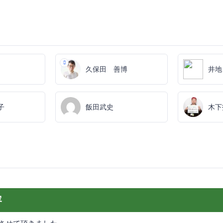
久保田 善博
井地
子
飯田武史
木下
容