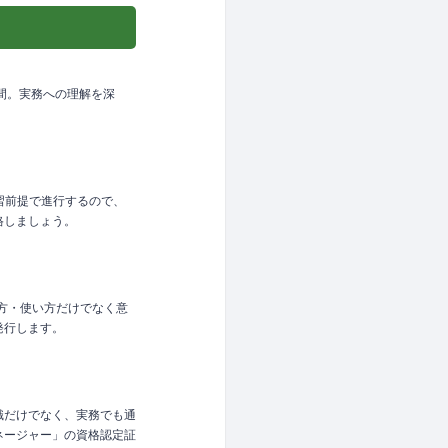
間。実務への理解を深
習前提で進行するので、
格しましょう。
見方・使い方だけでなく意
発行します。
識だけでなく、実務でも通
ネージャー」の資格認定証