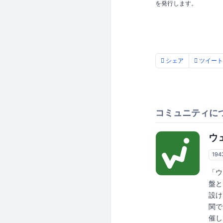
を発行します。
シェア
ツイート
コミュニティに
ウ
19
「ウ
盤と
設け
関で
催し