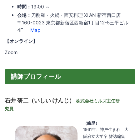
時間：
19:00 ～
会場：
刀削麺・火鍋・西安料理 XI'AN 新宿西口店
〒160-0023 東京都新宿区西新宿1丁目12-5三平ビル
4F
Map
【オンライン】
Zoom
講師プロフィール
石井 研二（いしい けんじ）
株式会社ミルズ主任研
究員
（略歴）
1961年、神戸生まれ 大
阪府立大学卒 雑誌編集