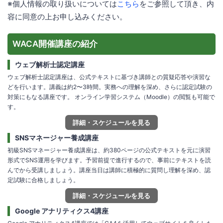
※個人情報の取り扱いについては
こちら
をご参照して頂き、内
容に同意の上お申し込みください。
WACA開催講座の紹介
ウェブ解析士認定講座
ウェブ解析士認定講座は、公式テキストに基づき講師との質疑応答や演習な
どを行います。講義は約2〜3時間。実務への理解を深め、さらに認定試験の
対策にもなる講座です。 オンライン学習システム（Moodle）の閲覧も可能で
す。
詳細・スケジュールを見る
SNSマネージャー養成講座
初級SNSマネージャー養成講座は、約380ページの公式テキストを元に演習
形式でSNS運用を学びます。予習前提で進行するので、事前にテキストを読
んでから受講しましょう。講座当日は講師に積極的に質問し理解を深め、認
定試験に合格しましょう。
詳細・スケジュールを見る
Google アナリティクス4講座