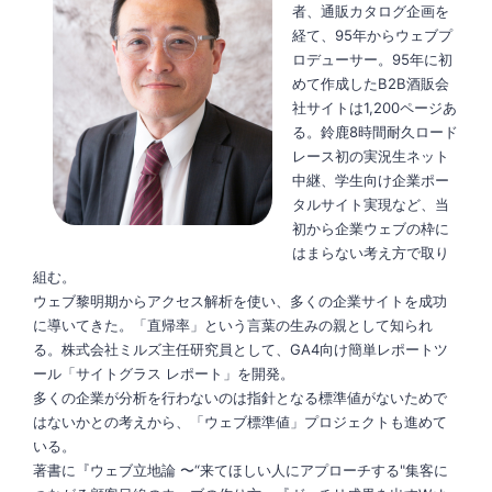
者、通販カタログ企画を
経て、95年からウェブプ
ロデューサー。95年に初
めて作成したB2B酒販会
社サイトは1,200ページあ
る。鈴鹿8時間耐久ロード
レース初の実況生ネット
中継、学生向け企業ポー
タルサイト実現など、当
初から企業ウェブの枠に
はまらない考え方で取り
組む。
ウェブ黎明期からアクセス解析を使い、多くの企業サイトを成功
に導いてきた。「直帰率」という言葉の生みの親として知られ
る。株式会社ミルズ主任研究員として、GA4向け簡単レポートツ
ール「サイトグラス レポート」を開発。
多くの企業が分析を行わないのは指針となる標準値がないためで
はないかとの考えから、「ウェブ標準値」プロジェクトも進めて
いる。
著書に『ウェブ立地論 〜“来てほしい人にアプローチする"集客に