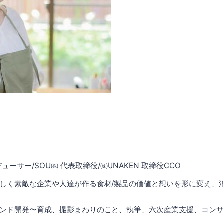
ューサー/SOU㈱ 代表取締役/㈱UNAKEN 取締役CCO
しく素敵な企業や人達が作る食材/製品の価値と想いを形に変え、
ンド開発〜育成、撮影まわりのこと、執筆、六次産業支援、コン