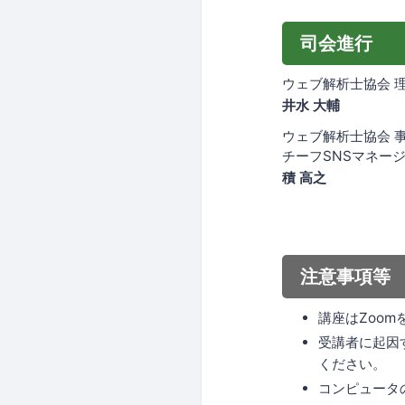
司会進行
ウェブ解析士協会 
井水 大輔
ウェブ解析士協会 
チーフSNSマネー
積 高之
注意事項等
講座はZoo
受講者に起因
ください。
コンピュータ