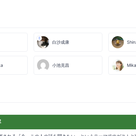
白沙成康
Shin
ka
小池克昌
Mika
容