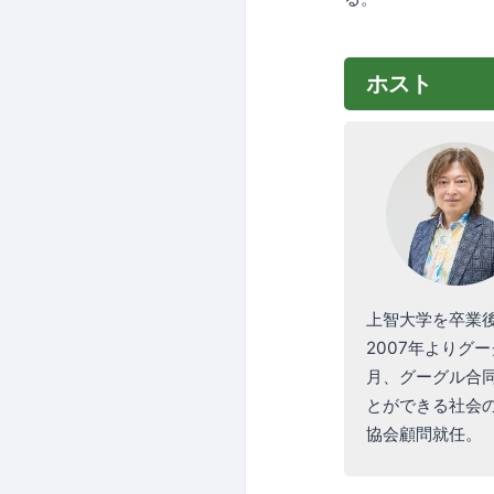
ホスト
上智大学を卒業
2007年よりグー
月、グーグル合
とができる社会の実
協会顧問就任。