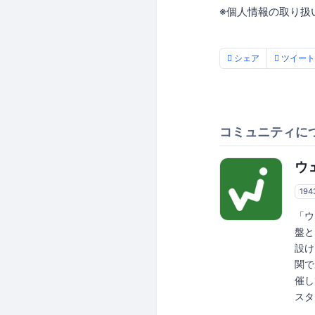
※個人情報の取り扱
シェア
ツイート
コミュニティに
ウ
194
「ウ
盤と
設け
関で
催し
スタ