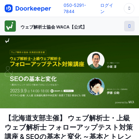
050-5291-
ログイ
7844
ン
ウェブ解析士協会 WACA【公式】
【北海道支部主催】 ウェブ解析士・上級
ウェブ解析士 フォローアップテスト対策
講座 & SEOの基本と変化 ～基本とトレン