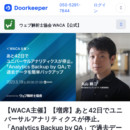
050-5291-
ログイ
7844
ン
ウェブ解析士協会 WACA【公式】
【WACA主催】【増席】あと42日でユニ
バーサルアナリティクスが停止。
「Analytics Backup by QA」で過去デー