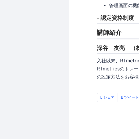
管理画面の機
- 認定資格制度
講師紹介
深谷 友亮 （
入社以来、RTmet
RTmetricsの
の設定方法をお客様
シェア
ツイート