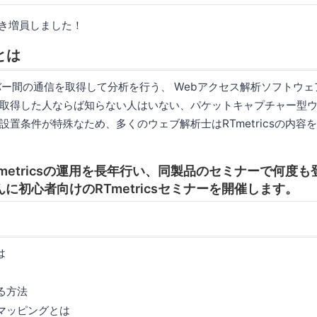
に付き増員しました！
sとは
バー間の通信を取得して分析を行う、 Webアクセス解析ソフトウェ
取得した人ならば知らない人はいない、パケットキャプチャー型
設置条件が特殊なため、多くのウェブ解析士はRTmetricsの内容
metricsの運用を長年行い、同製品のセミナーで何度
に初心者向けのRTmetricsセミナーを開催します。
は
る方法
マッピングとは