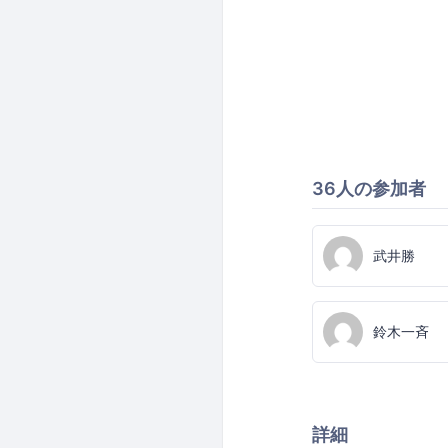
36人の参加者
武井勝
鈴木一斉
詳細