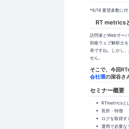
*6/18 要望多数
RT metric
訪問者とWebサー
初級ウェブ解析士を
表ですね。しかし、
せん。
そこで、今回RT
会社環
の深谷さん
セミナー概要
RTmetricsと
長所・特徴
ログを取得す
運用で必要な