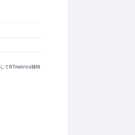
RTmetrics独特