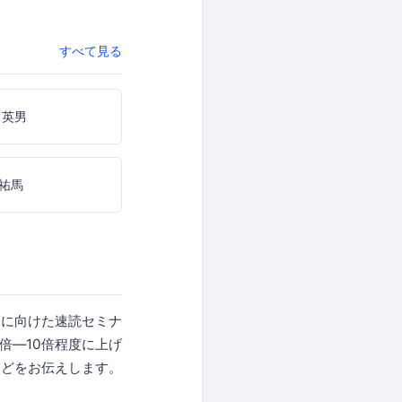
すべて見る
 英男
祐馬
たに向けた速読セミナ
倍―10倍程度に上げ
などをお伝えします。