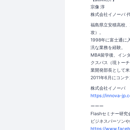
宗像 淳
株式会社イノーバ 代
福島県立安積高校、
攻）。
1998年に富士通
汎な業務を経験。
MBA留学後、イン
クスパス（現トーチ
業開発部長として米
2011年6月にコ
株式会社イノーバ
https://innova-jp.
ーーー
Flashセミナー
ビジネスパーソンや
https://www.face