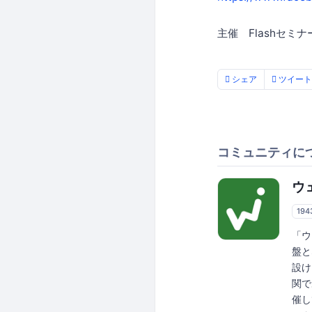
主催 Flashセ
シェア
ツイート
コミュニティに
ウ
194
「ウ
盤と
設け
関で
催し